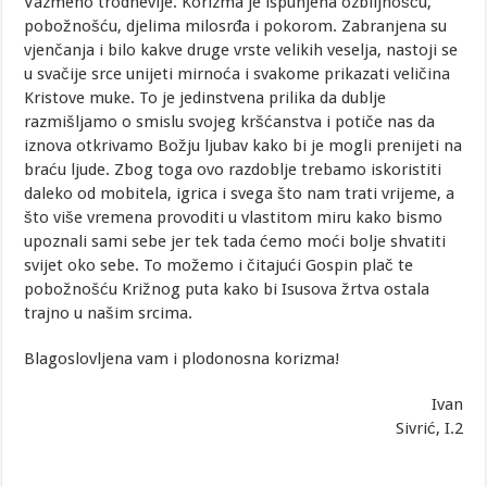
Vazmeno trodnevlje. Korizma je ispunjena ozbiljnošću,
pobožnošću, djelima milosrđa i pokorom. Zabranjena su
vjenčanja i bilo kakve druge vrste velikih veselja, nastoji se
u svačije srce unijeti mirnoća i svakome prikazati veličina
Kristove muke. To je jedinstvena prilika da dublje
razmišljamo o smislu svojeg kršćanstva i potiče nas da
iznova otkrivamo Božju ljubav kako bi je mogli prenijeti na
braću ljude. Zbog toga ovo razdoblje trebamo iskoristiti
daleko od mobitela, igrica i svega što nam trati vrijeme, a
što više vremena provoditi u vlastitom miru kako bismo
upoznali sami sebe jer tek tada ćemo moći bolje shvatiti
svijet oko sebe. To možemo i čitajući Gospin plač te
pobožnošću Križnog puta kako bi Isusova žrtva ostala
trajno u našim srcima.
Blagoslovljena vam i plodonosna korizma!
Ivan
Sivrić, I.2