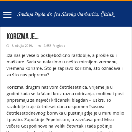
KORIZMA JE…
6. ožujka 2019.
2,653 Pregleda
Iza nas je veselo poslijebožićno razdoblje, a prošle su i
maškare. Sada se nalazimo u nešto mirnijem vremenu,
vremenu korizme. Što je zapravo korizma, što označava i
za što nas priprema?
Korizma, drugim nazivom četrdesetnica, vrijeme je u
godini kada se kršćani kroz razna odricanja, molitvu i post
pripremaju za najveći kršćanski blagdan – Uskrs. To
razdoblje traje četrdeset dana u spomen Isusova
četrdesetodnevnog boravka u pustinji gdje je u miru molio
i postio. Započinje Pepelnicom, a završava pred Misu
večere Gospodinove na Veliki četvrtak i tada počinje