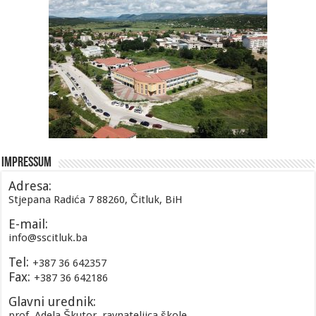
Impressum
Adresa:
Stjepana Radića 7 88260, Čitluk, BiH
E-mail:
info@sscitluk.ba
Tel:
+387 36 642357
Fax:
+387 36 642186
Glavni urednik:
prof. Adela Škutor, ravnateljica škole