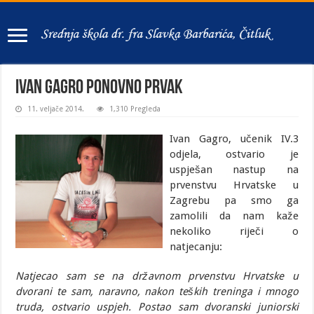
Ivan Gagro ponovno prvak
11. veljače 2014.
1,310 Pregleda
Ivan Gagro, učenik IV.3
odjela, ostvario je
uspješan nastup na
prvenstvu Hrvatske u
Zagrebu pa smo ga
zamolili da nam kaže
nekoliko riječi o
natjecanju:
Natjecao sam se na državnom prvenstvu Hrvatske u
dvorani te sam, naravno, nakon teških treninga i mnogo
truda, ostvario uspjeh. Postao sam dvoranski juniorski