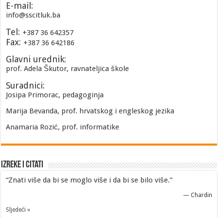
E-mail:
info@sscitluk.ba
Tel:
+387 36 642357
Fax:
+387 36 642186
Glavni urednik:
prof. Adela Škutor, ravnateljica škole
Suradnici:
Josipa Primorac, pedagoginja
Marija Bevanda, prof. hrvatskog i engleskog jezika
Anamaria Rozić, prof. informatike
Izreke i Citati
“Znati više da bi se moglo više i da bi se bilo više.”
—
Chardin
Sljedeći »