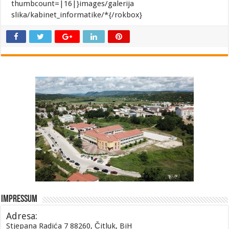
thumbcount=|16|}images/galerija
slika/kabinet_informatike/*{/rokbox}
Impressum
Adresa:
Stjepana Radića 7 88260, Čitluk, BiH