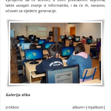
Vjerujemo da će učenici, u ovim prekrasnim uvjetima,
lakše usvajati znanje iz informatike, i da će ih, naravno,
očuvati za sljedeće generacije.
Galerija slika
{rokbox album=|myalbum|