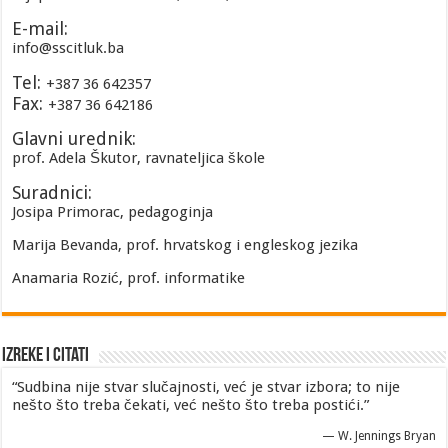
E-mail:
info@sscitluk.ba
Tel:
+387 36 642357
Fax:
+387 36 642186
Glavni urednik:
prof. Adela Škutor, ravnateljica škole
Suradnici:
Josipa Primorac, pedagoginja
Marija Bevanda, prof. hrvatskog i engleskog jezika
Anamaria Rozić, prof. informatike
Izreke i Citati
“Sudbina nije stvar slučajnosti, već je stvar izbora; to nije
nešto što treba čekati, već nešto što treba postići.”
—
W. Jennings Bryan