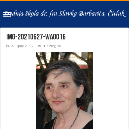
IMG-20210627-WA0016
27. lipnja 2021.
418 Pregleda