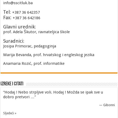
info@sscitluk.ba
Tel:
+387 36 642357
Fax:
+387 36 642186
Glavni urednik:
prof. Adela Škutor, ravnateljica škole
Suradnici:
Josipa Primorac, pedagoginja
Marija Bevanda, prof. hrvatskog i engleskog jezika
Anamaria Rozić, prof. informatike
Izreke i Citati
“Hodaj ! Nebo strpljive voli. Hodaj ! Možda se ipak sve u
dobro pretvori …”
—
Gibonni
Sljedeći »