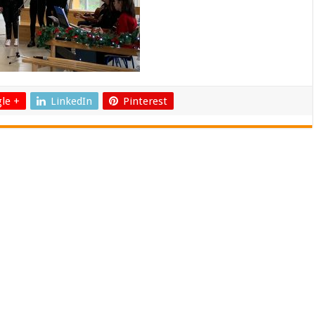
le +
LinkedIn
Pinterest