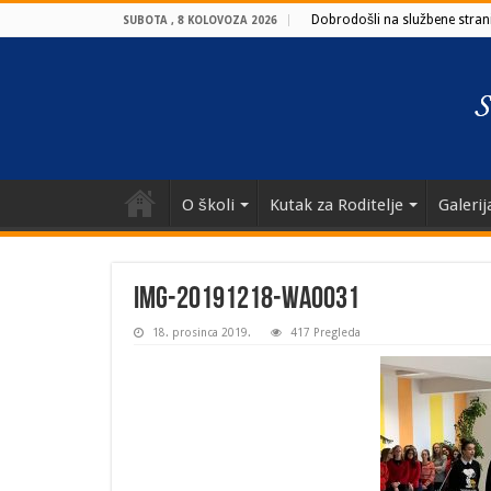
Dobrodošli na službene strani
SUBOTA , 8 KOLOVOZA 2026
O školi
Kutak za Roditelje
Galerij
IMG-20191218-WA0031
18. prosinca 2019.
417 Pregleda