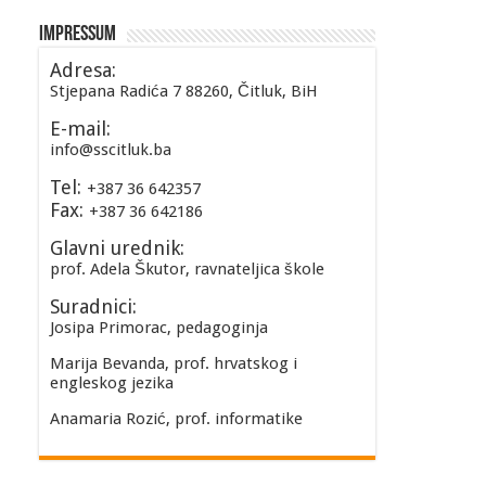
Impressum
Adresa:
Stjepana Radića 7 88260, Čitluk, BiH
E-mail:
info@sscitluk.ba
Tel:
+387 36 642357
Fax:
+387 36 642186
Glavni urednik:
prof. Adela Škutor, ravnateljica škole
Suradnici:
Josipa Primorac, pedagoginja
Marija Bevanda, prof. hrvatskog i
engleskog jezika
Anamaria Rozić, prof. informatike