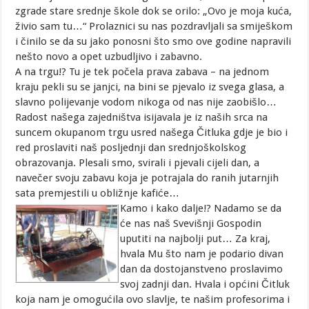
zgrade stare srednje škole dok se orilo: „Ovo je moja kuća,
živio sam tu…“ Prolaznici su nas pozdravljali sa smiješkom
i činilo se da su jako ponosni što smo ove godine napravili
nešto novo a opet uzbudljivo i zabavno.
A na trgu!? Tu je tek počela prava zabava – na jednom
kraju pekli su se janjci, na bini se pjevalo iz svega glasa, a
slavno polijevanje vodom nikoga od nas nije zaobišlo…
Radost našega zajedništva isijavala je iz naših srca na
suncem okupanom trgu usred našega Čitluka gdje je bio i
red proslaviti naš posljednji dan srednjoškolskog
obrazovanja. Plesali smo, svirali i pjevali cijeli dan, a
navečer svoju zabavu koja je potrajala do ranih jutarnjih
sata premjestili u obližnje kafiće…
Kamo i kako dalje!? Nadamo se da
će nas naš Svevišnji Gospodin
uputiti na najbolji put… Za kraj,
hvala Mu što nam je podario divan
dan da dostojanstveno proslavimo
svoj zadnji dan. Hvala i općini Čitluk
koja nam je omogućila ovo slavlje, te našim profesorima i