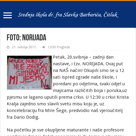
FOTO: NORIJADA
21. svibnja 2011.
1,030 Pregleda
Petak, 20.svibnja – zadnji dan
nastave, i tzv. NORIJADA. Ovaj put
na NAŠ način! Okupili smo se u 12
sati ispred zgrade naše škole, i
poredani po odjelima, svaki odjel u
majicama različitih boja i poruka,uz
pjesmu se lagano uputili prema crkvi.
U 12:30 u crkvi Krista
Kralja zajedno smo slavili svetu misu koju je, uz
koncelebraciju fra Mire Šege, predvodio naš vjeroučitelj
fra Dario Dodig.
Na početku je sve okupljene maturante i naše profesore