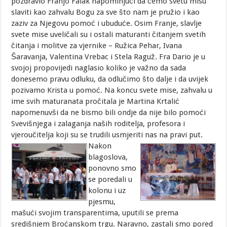
pozdravio Franjo Falak napominjući da ćemo svetu misu
slaviti kao zahvalu Bogu za sve što nam je pružio i kao
zaziv za Njegovu pomoć i ubuduće. Osim Franje, slavlje
svete mise uveličali su i ostali maturanti čitanjem svetih
čitanja i molitve za vjernike – Ružica Pehar, Ivana
Šaravanja, Valentina Vrebac i Stela Raguž. Fra Dario je u
svojoj propovijedi naglasio koliko je važno da sada
donesemo pravu odluku, da odlučimo što dalje i da uvijek
pozivamo Krista u pomoć. Na koncu svete mise, zahvalu u
ime svih maturanata pročitala je Martina Krtalić
napomenuvši da ne bismo bili ondje da nije bilo pomoći
Svevišnjega i zalaganja naših roditelja, profesora i
vjeroučitelja koji su se trudili usmjeriti nas na pravi put.
Nakon
blagoslova,
ponovno smo
se poredali u
kolonu i uz
pjesmu,
mašući svojim transparentima, uputili se prema
središnjem Broćanskom trgu. Naravno, zastali smo pored