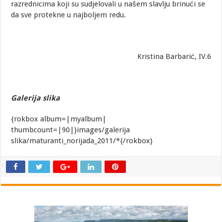
razrednicima koji su sudjelovali u našem slavlju brinući se
da sve protekne u najboljem redu.
Kristina Barbarić, IV.6
Galerija slika
{rokbox album=|myalbum|
thumbcount=|90|}images/galerija
slika/maturanti_norijada_2011/*{/rokbox}