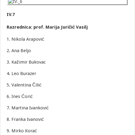
IV.7
Razrednica: prof. Marija Juričić Vasilj
1. Nikola Arapović
2. Ana Beljo
3. Kažimir Bukovac
4. Leo Burazer
5. Valentina Čilić
6. Ines Ćorić
7. Martina Ivanković
8. Franka Ivanović
9. Mirko Korać