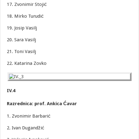
17. Zvonimir Stojić
18. Mirko Turudić
19. Josip Vasilj
20. Sara Vasilj
21. Toni Vasilj
22. Katarina Zovko
IV.4
Razrednica: prof. Ankica Ćavar
1. Zvonimir Barbarić
2. Ivan Dugandžić