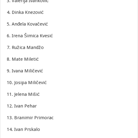
3. Valerija Ivanković
4. Dinka Knezović
5. Anđela Kovačević
6. Irena Šimica Kvesić
7. Ružica Mandžo
8. Mate Miletić
9. Ivana Miličević
10. Josipa Miličević
11. Jelena Mišić
12. Ivan Pehar
13. Branimir Primorac
14. Ivan Prskalo