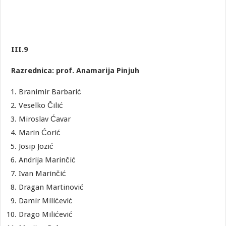
III.9
Razrednica: prof. Anamarija Pinjuh
Branimir Barbarić
Veselko Čilić
Miroslav Ćavar
Marin Ćorić
Josip Jozić
Andrija Marinčić
Ivan Marinčić
Dragan Martinović
Damir Milićević
Drago Milićević