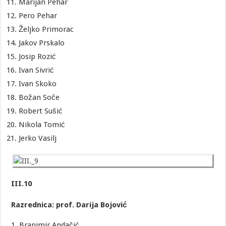
Marijan Pehar
Pero Pehar
Željko Primorac
Jakov Prskalo
Josip Rozić
Ivan Sivrić
Ivan Skoko
Božan Soče
Robert Sušić
Nikola Tomić
Jerko Vasilj
III.10
Razrednica: prof. Darija Bojović
1. Branimir Andačić