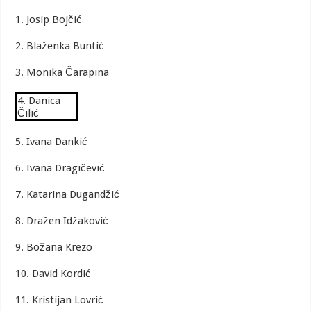
1. Josip Bojčić
2. Blaženka Buntić
3. Monika Čarapina
4. Danica
Čilić
5. Ivana Dankić
6. Ivana Dragičević
7. Katarina Dugandžić
8. Dražen Idžaković
9. Božana Krezo
10. David Kordić
11. Kristijan Lovrić