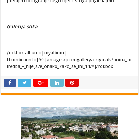
prenijeti fotografije nego riječi, stoga pogledajmo…
Galerija slika
{rokbox album=|myalbum|
thumbcount=|50|}images/joomgallery/originals/boina_pr
iredba_-_nije_sve_onako_kako_se_ini_14/*{/rokbox}