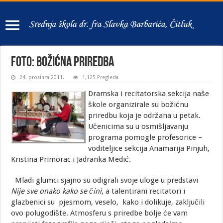
Foto: Božićna priredba
24. prosinca 2011.
1,125 Pregleda
Dramska i recitatorska sekcija naše
škole organizirale su božićnu
priredbu koja je održana u petak.
Učenicima su u osmišljavanju
programa pomogle profesorice –
voditeljice sekcija Anamarija Pinjuh,
Kristina Primorac i Jadranka Medić.
Mladi glumci sjajno su odigrali svoje uloge u predstavi
Nije sve onako kako se čini
, a talentirani recitatori i
glazbenici su pjesmom, veselo, kako i dolikuje, zaključili
ovo polugodište. Atmosferu s priredbe bolje će vam