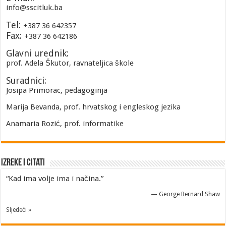
info@sscitluk.ba
Tel:
+387 36 642357
Fax:
+387 36 642186
Glavni urednik:
prof. Adela Škutor, ravnateljica škole
Suradnici:
Josipa Primorac, pedagoginja
Marija Bevanda, prof. hrvatskog i engleskog jezika
Anamaria Rozić, prof. informatike
Izreke i Citati
“Kad ima volje ima i načina.”
—
George Bernard Shaw
Sljedeći »