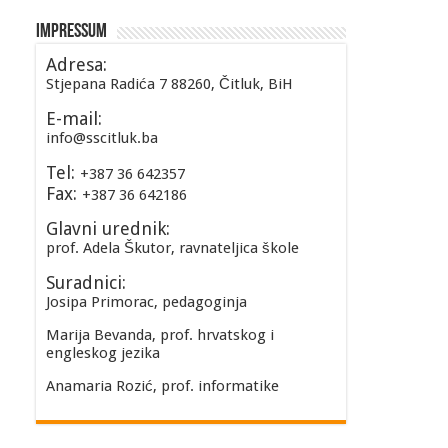
Impressum
Adresa:
Stjepana Radića 7 88260, Čitluk, BiH
E-mail:
info@sscitluk.ba
Tel:
+387 36 642357
Fax:
+387 36 642186
Glavni urednik:
prof. Adela Škutor, ravnateljica škole
Suradnici:
Josipa Primorac, pedagoginja
Marija Bevanda, prof. hrvatskog i
engleskog jezika
Anamaria Rozić, prof. informatike