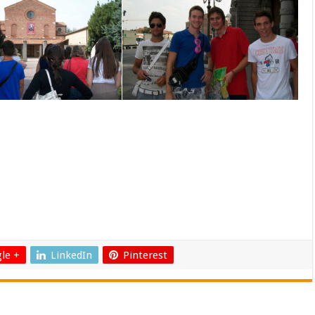
le +
LinkedIn
Pinterest