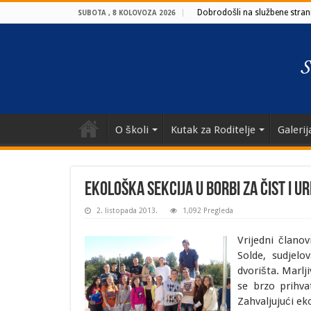
Dobrodošli na službene strani
SUBOTA , 8 KOLOVOZA 2026
O školi
Kutak za Roditelje
Galerij
Ekološka sekcija u borbi za čist i u
2. listopada 2013.
1,092 Pregleda
Vrijedni člano
Solde, sudjelo
dvorišta. Marlji
se brzo prihva
Zahvaljujući eko