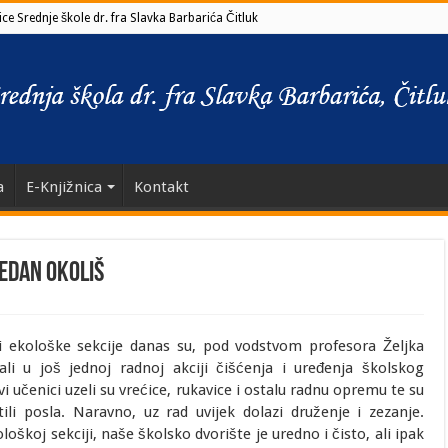
ce Srednje škole dr. fra Slavka Barbarića Čitluk
a
E-Knjižnica
Kontakt
redan okoliš
vi ekološke sekcije danas su, pod vodstvom profesora Željka
vali u još jednoj radnoj akciji čišćenja i uređenja školskog
vi učenici uzeli su vrećice, rukavice i ostalu radnu opremu te su
tili posla.
Naravno, uz rad uvijek dolazi druženje i zezanje.
loškoj sekciji, naše školsko dvorište je uredno i čisto, ali ipak