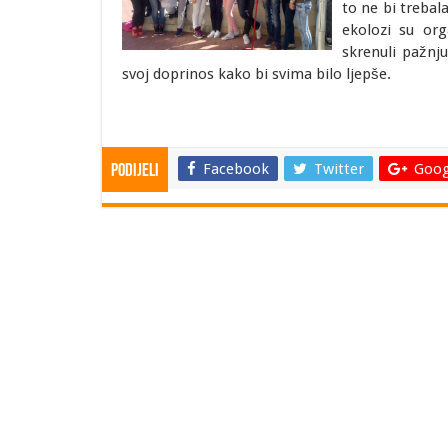
to ne bi trebal
ekolozi su org
skrenuli pažnj
svoj doprinos kako bi svima bilo ljepše.
Facebook
Twitter
Goog
Podijeli