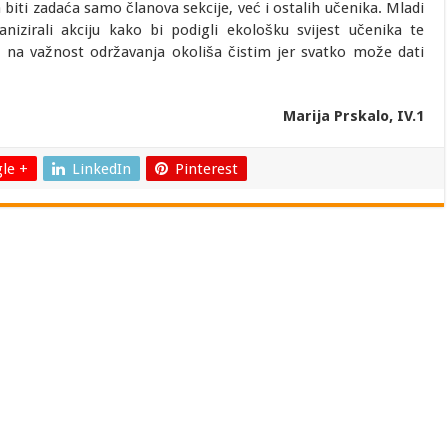
a biti zadaća samo članova sekcije, već i ostalih učenika. Mladi
anizirali akciju kako bi podigli ekološku svijest učenika te
u na važnost održavanja okoliša čistim jer svatko može dati
Marija Prskalo, IV.1
le +
LinkedIn
Pinterest