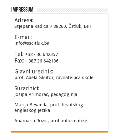
Impressum
Adresa:
Stjepana Radića 7 88260, Čitluk, BiH
E-mail:
info@sscitluk.ba
Tel:
+387 36 642357
Fax:
+387 36 642186
Glavni urednik:
prof. Adela Škutor, ravnateljica škole
Suradnici:
Josipa Primorac, pedagoginja
Marija Bevanda, prof. hrvatskog i
engleskog jezika
Anamaria Rozić, prof. informatike