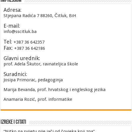
Impressum
Adresa:
Stjepana Radića 7 88260, Čitluk, BiH
E-mail:
info@sscitluk.ba
Tel:
+387 36 642357
Fax:
+387 36 642186
Glavni urednik:
prof. Adela Škutor, ravnateljica škole
Suradnici:
Josipa Primorac, pedagoginja
Marija Bevanda, prof. hrvatskog i engleskog jezika
Anamaria Rozić, prof. informatike
Izreke i Citati
“Nitko na svijetu nije jači od čovjeka koji zna”