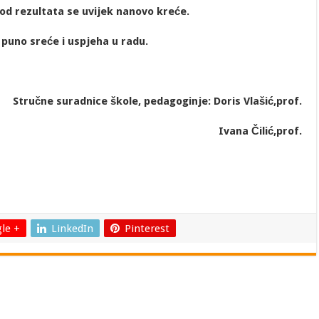
 od rezultata se uvijek nanovo kreće.
m puno sreće i uspjeha u radu.
kole, pedagoginje: Doris Vlašić,prof.
 Čilić,prof.
le +
LinkedIn
Pinterest