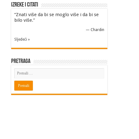
Izreke i Citati
“Znati više da bi se moglo više i da bi se
bilo više.”
—
Chardin
Sljedeći »
Pretraga