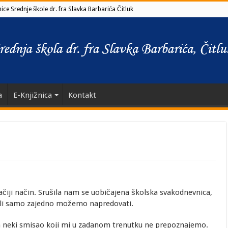
ce Srednje škole dr. fra Slavka Barbarića Čitluk
a
E-Knjižnica
Kontakt
iji način. Srušila nam se uobičajena školska svakodnevnica,
, ali samo zajedno možemo napredovati.
ma neki smisao koji mi u zadanom trenutku ne prepoznajemo.