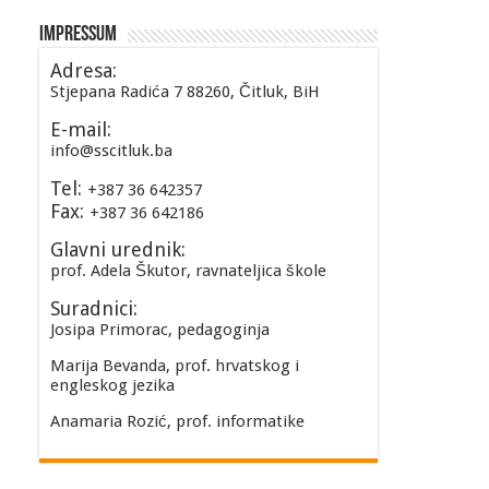
Impressum
Adresa:
Stjepana Radića 7 88260, Čitluk, BiH
E-mail:
info@sscitluk.ba
Tel:
+387 36 642357
Fax:
+387 36 642186
Glavni urednik:
prof. Adela Škutor, ravnateljica škole
Suradnici:
Josipa Primorac, pedagoginja
Marija Bevanda, prof. hrvatskog i
engleskog jezika
Anamaria Rozić, prof. informatike