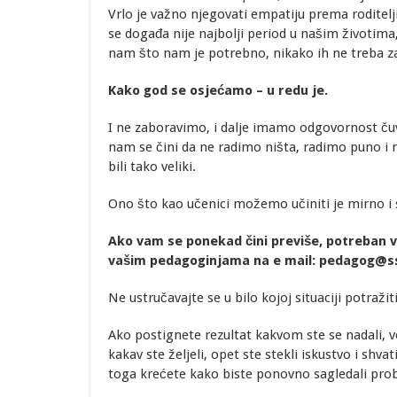
Vrlo je važno njegovati empatiju prema roditel
se događa nije najbolji period u našim životima,
nam što nam je potrebno, nikako ih ne treba z
Kako god se osjećamo – u redu je.
I ne zaboravimo, i dalje imamo odgovornost čuv
nam se čini da ne radimo ništa, radimo puno i 
bili tako veliki.
Ono što kao učenici možemo učiniti je mirno i 
Ako vam se ponekad čini previše, potreban v
vašim pedagoginjama na e mail:
pedagog@ss
Ne ustručavajte se u bilo kojoj situaciji potraž
Ako postignete rezultat kakvom ste se nadali, ve
kakav ste željeli, opet ste stekli iskustvo i shva
toga krećete kako biste ponovno sagledali probl