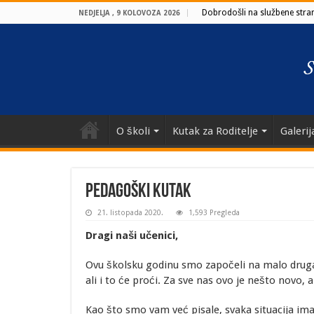
Dobrodošli na službene strani
NEDJELJA , 9 KOLOVOZA 2026
O školi
Kutak za Roditelje
Galerij
Pedagoški kutak
21. listopada 2020.
1,593 Pregleda
Dragi naši učenici,
Ovu školsku godinu smo započeli na malo drugač
ali i to će proći. Za sve nas ovo je nešto novo
Kao što smo vam već pisale, svaka situacija i