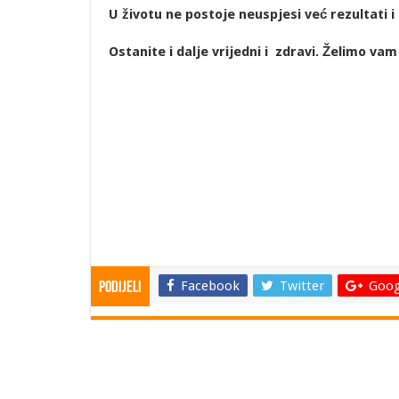
U životu ne postoje neuspjesi već rezultati i
Ostanite i dalje vrijedni i zdravi. Želimo va
Stručne suradnice š
Ivana
Facebook
Twitter
Goog
Podijeli