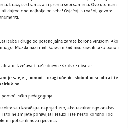
jima, braći, sestrama, ali i prema sebi samima. Ovo što nam
 ali dajmo ono najbolje od sebe! Osjećaji su važni, govore
anemariti.
ati sebe i druge od potencijalne zaraze korona virusom. Ako
mnogo. Možda naši mali koraci nikad nisu značili tako puno i
sabrano izvršavati naše dnevne školske obveze.
am je savjet, pomoć – dragi učenici slobodno se obratite
citluk.ba
iti pomoć vaših pedagoginja.
selite se i koračajte naprijed. No, ako rezultat nije onakav
tili što ne smijete ponavljati. Naučili ste nešto korisno i od
em i potražili nova rješenja.