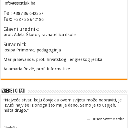
info@sscitluk.ba
Tel:
+387 36 642357
Fax:
+387 36 642186
Glavni urednik:
prof. Adela Škutor, ravnateljica škole
Suradnici:
Josipa Primorac, pedagoginja
Marija Bevanda, prof. hrvatskog i engleskog jezika
Anamaria Rozić, prof. informatike
Izreke i Citati
“Najveća stvar, koju čovjek u ovom svijetu može napraviti, je
izvući najviše iz onoga što mu je dano. Samo je to uspjeh, i
ništa drugo.”
—
Orison Swett Marden