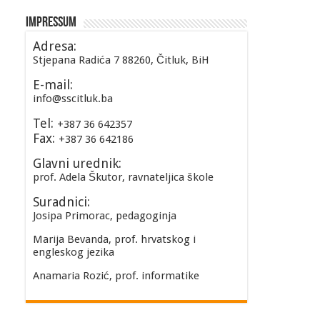
Impressum
Adresa:
Stjepana Radića 7 88260, Čitluk, BiH
E-mail:
info@sscitluk.ba
Tel:
+387 36 642357
Fax:
+387 36 642186
Glavni urednik:
prof. Adela Škutor, ravnateljica škole
Suradnici:
Josipa Primorac, pedagoginja
Marija Bevanda, prof. hrvatskog i
engleskog jezika
Anamaria Rozić, prof. informatike