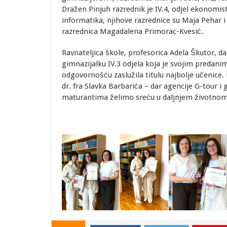
Dražen Pinjuh razrednik je IV.4, odjel ekonomist
informatika, njihove razrednice su Maja Pehar i A
razrednica Magadalena Primorac-Kvesić.
Ravnateljica škole, profesorica Adela Škutor, dan
gimnazijalku IV.3 odjela koja je svojim predan
odgovornošću zaslužila titulu najbolje učenice. U
dr. fra Slavka Barbarića – dar agencije G-tour i
maturantima želimo sreću u daljnjem životnom