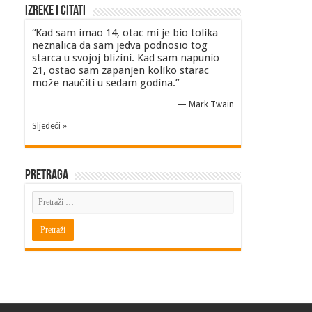
Izreke i Citati
“Kad sam imao 14, otac mi je bio tolika
neznalica da sam jedva podnosio tog
starca u svojoj blizini. Kad sam napunio
21, ostao sam zapanjen koliko starac
može naučiti u sedam godina.”
—
Mark Twain
Sljedeći »
Pretraga