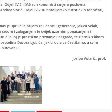
a. Odjeli IV.5 i IV.6 su ekonomisti smjera poslovna
ndrea Sivrić. Odjel IV.7 su hotelijersko-turističkih tehničari,
as je upriličila prijem za učenicu generacije, Jakicu Selak,
im radom i zalaganjem te uvijek uzornim ponašanjem i
ručila joj je prestižno priznanje i nagrade, te zlatnik s likom
 gospodina Davora Ljubića. Jakici od srca čestitamo, a svim
 putovanju.
Josipa Volarić, prof.