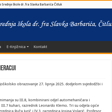
 Srednje škole dr. fra Slavka Barbarića Čitluk
a
E-Knjižnica
Kontakt
eraciji
njoškolsko obrazovanje 27. lipnja 2025. dodjelom svjedodžbi i
animanja su III.8, kombinirani odjel automehaničara i
 III.7 kuhari, razrednik Leonardo Klemo. Tri su odjela opće
zrednica Ruža Jurič i IV.3, razrednica Josipa Volarić. Profesor