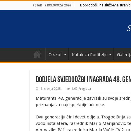
Dobrodošli na službene stranice
PETAK , 7 KOLOVOZA 2026
O školi
Kutak za Roditelje
Galerij
Dodjela svjedodžbi i nagrada 48. gen
8. srpnja 2025.
867 Pregleda
Maturanti 48. generacije završili su svoje sred
priznanja za najuspješnije učenike.
Ovu generaciju čini devet odjela. Trogodišnja z
vodoinstalatera, razrednik Mario Marijanović te
gimnazije: IV.1, razrednica Marija Vučić, IV.2, ra