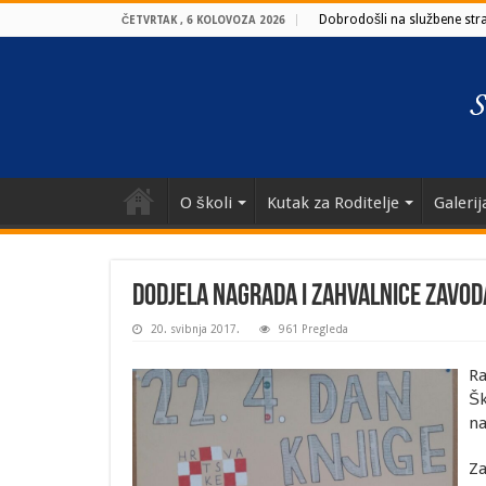
Dobrodošli na službene stran
ČETVRTAK , 6 KOLOVOZA 2026
O školi
Kutak za Roditelje
Galerij
Dodjela nagrada i zahvalnice Zavo
20. svibnja 2017.
961 Pregleda
Ra
Šk
na
Za