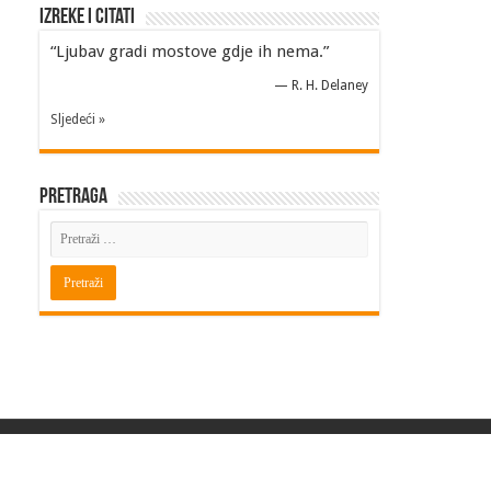
Izreke i Citati
“Ljubav gradi mostove gdje ih nema.”
—
R. H. Delaney
Sljedeći »
Pretraga
Powered by
BITINFO