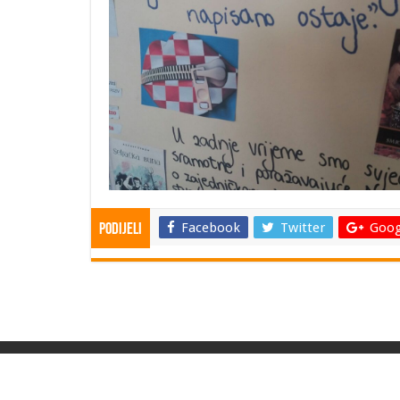
Facebook
Twitter
Goog
Podijeli
© Copyright 2026. Srednja škola dr. fra Slavka Barbarića Čitlu