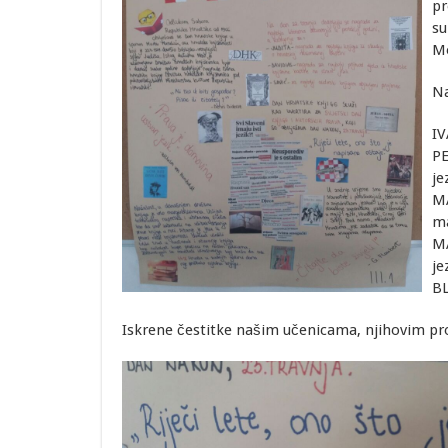
pr
su
Mo
Na
IV
PE
je
MA
ma
MA
je
BL
Iskrene čestitke našim učenicama, njihovim pro