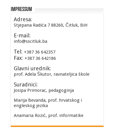
Impressum
Adresa:
Stjepana Radića 7 88260, Čitluk, BiH
E-mail:
info@sscitluk.ba
Tel:
+387 36 642357
Fax:
+387 36 642186
Glavni urednik:
prof. Adela Škutor, ravnateljica škole
Suradnici:
Josipa Primorac, pedagoginja
Marija Bevanda, prof. hrvatskog i
engleskog jezika
Anamaria Rozić, prof. informatike