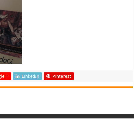
le +
LinkedIn
Pinterest
k