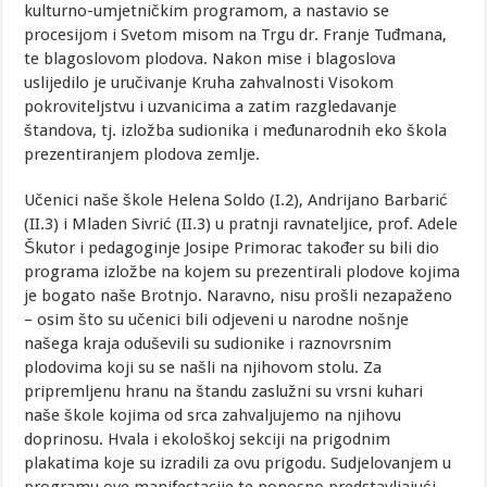
kulturno-umjetničkim programom, a nastavio se
procesijom i Svetom misom na Trgu dr. Franje Tuđmana,
te blagoslovom plodova. Nakon mise i blagoslova
uslijedilo je uručivanje Kruha zahvalnosti Visokom
pokroviteljstvu i uzvanicima a zatim razgledavanje
štandova, tj. izložba sudionika i međunarodnih eko škola
prezentiranjem plodova zemlje.
Učenici naše škole Helena Soldo (I.2), Andrijano Barbarić
(II.3) i Mladen Sivrić (II.3) u pratnji ravnateljice, prof. Adele
Škutor i pedagoginje Josipe Primorac također su bili dio
programa izložbe na kojem su prezentirali plodove kojima
je bogato naše Brotnjo. Naravno, nisu prošli nezapaženo
– osim što su učenici bili odjeveni u narodne nošnje
našega kraja oduševili su sudionike i raznovrsnim
plodovima koji su se našli na njihovom stolu. Za
pripremljenu hranu na štandu zaslužni su vrsni kuhari
naše škole kojima od srca zahvaljujemo na njihovu
doprinosu. Hvala i ekološkoj sekciji na prigodnim
plakatima koje su izradili za ovu prigodu. Sudjelovanjem u