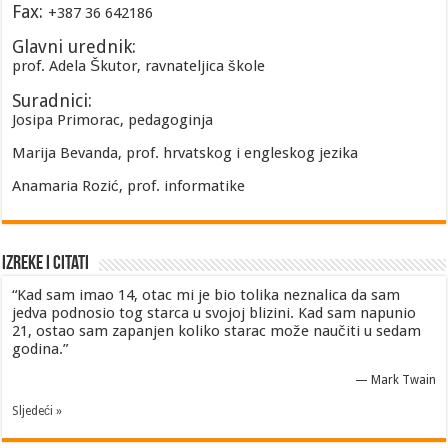
Fax:
+387 36 642186
Glavni urednik:
prof. Adela Škutor, ravnateljica škole
Suradnici:
Josipa Primorac, pedagoginja
Marija Bevanda, prof. hrvatskog i engleskog jezika
Anamaria Rozić, prof. informatike
Izreke i Citati
“Kad sam imao 14, otac mi je bio tolika neznalica da sam
jedva podnosio tog starca u svojoj blizini. Kad sam napunio
21, ostao sam zapanjen koliko starac može naučiti u sedam
godina.”
—
Mark Twain
Sljedeći »