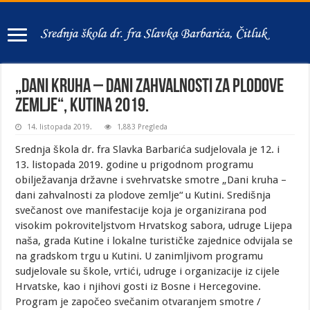
„Dani kruha – dani zahvalnosti za plodove
zemlje“, Kutina 2019.
14. listopada 2019.
1,883 Pregleda
Srednja škola dr. fra Slavka Barbarića sudjelovala je 12. i
13. listopada 2019. godine u prigodnom programu
obilježavanja državne i svehrvatske smotre „Dani kruha –
dani zahvalnosti za plodove zemlje“ u Kutini. Središnja
svečanost ove manifestacije koja je organizirana pod
visokim pokroviteljstvom Hrvatskog sabora, udruge Lijepa
naša, grada Kutine i lokalne turističke zajednice odvijala se
na gradskom trgu u Kutini. U zanimljivom programu
sudjelovale su škole, vrtići, udruge i organizacije iz cijele
Hrvatske, kao i njihovi gosti iz Bosne i Hercegovine.
Program je započeo svečanim otvaranjem smotre /