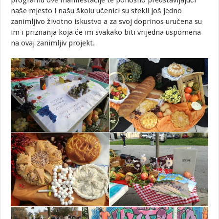
programu ove manifestacije te ponosno predstavljajući
naše mjesto i našu školu učenici su stekli još jedno
zanimljivo životno iskustvo a za svoj doprinos uručena su
im i priznanja koja će im svakako biti vrijedna uspomena
na ovaj zanimljiv projekt.