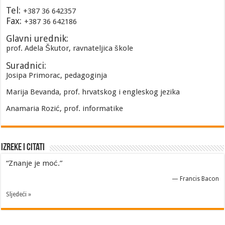
Tel:
+387 36 642357
Fax:
+387 36 642186
Glavni urednik:
prof. Adela Škutor, ravnateljica škole
Suradnici:
Josipa Primorac, pedagoginja
Marija Bevanda, prof. hrvatskog i engleskog jezika
Anamaria Rozić, prof. informatike
Izreke i Citati
“Znanje je moć.”
—
Francis Bacon
Sljedeći »