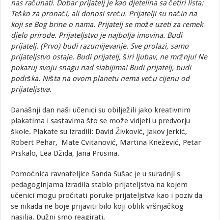
nas računati. Dobar prijatelj je kao djetelina sa četiri lista:
Teško za pronaći, ali donosi sreću. Prijatelji su način na
koji se Bog brine o nama. Prijatelj se može uzeti za remek
djelo prirode. Prijateljstvo je najbolja imovina. Budi
prijatelj. (Prvo) budi razumijevanje. Sve prolazi, samo
prijateljstvo ostaje. Budi prijatelj, širi ljubav, ne mržnju! Ne
pokazuj svoju snagu nad slabijima! Budi prijatelj, budi
podrška. Ništa na ovom planetu nema veću cijenu od
prijateljstva.
Današnji dan naši učenici su obilježili jako kreativnim
plakatima i sastavima što se može vidjeti u predvorju
škole. Plakate su izradili: David Živković, Jakov Jerkić,
Robert Pehar, Mate Cvitanović, Martina Knežević, Petar
Prskalo, Lea Džida, Jana Prusina.
Pomoćnica ravnateljice Sanda Sušac je u suradnji s
pedagoginjama izradila stablo prijateljstva na kojem
učenici mogu pročitati poruke prijateljstva kao i poziv da
se nikada ne boje prijaviti bilo koji oblik vršnjačkog
nasilja. Dužni smo reagirati.