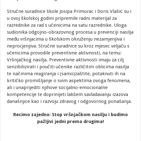
Stručne suradnice škole Josipa Primorac i Doris Vlašić su i
u ovoj školskoj godini pripremile radni materijal za
razrednike za rad s učenicima na satu razrednike. Uloga
sudionika odgojno-obrazovnog procesa u prevenciji nasilja
među vršnjacima u školskom okruženju nezamjenjiva i
neprocjenjiva. Stručne suradnice su kroz mjesec veljaču s
učenicima provodile preventivne aktivnosti, na temu:
Vršnjačkog nasilja. Preventivne aktivnosti imaju za cilj
senzibilizirati i poučiti učenike različitim oblicima nasilja
te načinima reagiranja i (samo)zaštite, potaknuti ih na
kritičko promišljanje o svim aspektima ovoga fenomena,
ali i unaprijediti njihove socijalno-emocionalne
kompetencije te doprinijeti lakšem savladavanju izazova
današnjice kao i razvoju zdravog i odgovornog ponašanja.
Recimo zajedno: Stop vršnjačkom nasilju i budimo
pažljivi jedni prema drugima!