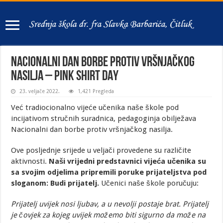
NACIONALNI DAN BORBE PROTIV VRŠNJAČKOG
NASILJA – PINK SHIRT DAY
23. veljače 2022.
1,421 Pregleda
Već tradiocionalno vijeće učenika naše škole pod
incijativom stručnih suradnica, pedagoginja obilježava
Nacionalni dan borbe protiv vršnjačkog nasilja.
Ove posljednje srijede u veljači provedene su različite
aktivnosti.
Naši vrijedni predstavnici vijeća učenika su
sa svojim odjelima pripremili poruke prijateljstva pod
sloganom: Budi prijatelj.
Učenici naše škole poručuju:
Prijatelj uvijek nosi ljubav, a u nevolji postaje brat. Prijatelj
je čovjek za kojeg uvijek možemo biti sigurno da može na