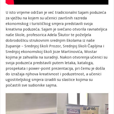
U isto vrijeme održan je već tradicionalni Sajam poduzeća
za vježbu na kojem su učenici završnih razreda
ekonomskog i turističkog smjera predstavili svoja
kreativna poduzeća. Sajam je svečano otvorila ravnateljica
naše škole, profesorica Adela Škutor te poželjela
dobrodošlicu strukovnim srednjim školama iz naše
županije – Srednjoj školi Prozor, Srednjoj školi Čapljina i
Srednjoj ekonomskoj školi Joze Martinovića, Mostar
kojima je zahvalila na suradnji. Nakon otvorenja učenici su
svoja poduzeća predstavili putem letaka, kataloga,
prospekata i power-point prezentacija, pri čemu je došla
do izražaja njihova kreativnost i poduzetnost, a učenici
ugostiteljskog smjera izradili su slastice kojima su
počastili sve sudionike sajma.