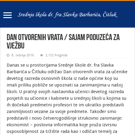
Dan otvorenih vrata / Sajam poduzeća za
vježbu
8. svibnja 2019.
2,132 Pregleda
Danas se u prostorijama Srednje škole dr. fra Slavka
Barbarića u Čitluku održao Dan otvorenih vrata za učenike
devetog razreda osnovnih škola iz naše općine koji su
imali priliku pobliže se upoznati sa zanimanjima u našoj
školi. U pratnji svojih nastavnika učenici devetog razreda
posjetili su učionice i kabinete u srednjoj školi u kojima su
ih dočekali predmetni profesori te im ukratko predstavili
zanimljivosti vezane za svoje predmete. Također smo
predstavili i novo četverogodišnje strukovno zanimanje:
ekonomist – poslovna informatika koje pruža izvrsnu
osposobljenost za tržište rada kao i odličan temelj za