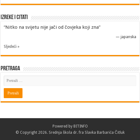
Izreke i Citati
“Nitko na svijetu nije jači od čovjeka koji zna”
—
japanska
Sljedeći »
Pretraga
Powered by
BITINFO
© Copyright 2026. Srednja škola dr. fra Slavka Barbarića Čitluk