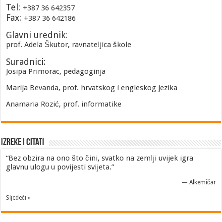
Tel:
+387 36 642357
Fax:
+387 36 642186
Glavni urednik:
prof. Adela Škutor, ravnateljica škole
Suradnici:
Josipa Primorac, pedagoginja
Marija Bevanda, prof. hrvatskog i engleskog jezika
Anamaria Rozić, prof. informatike
Izreke i Citati
“Bez obzira na ono što čini, svatko na zemlji uvijek igra
glavnu ulogu u povijesti svijeta.”
—
Alkemičar
Sljedeći »