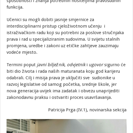
sposobnosti i znanja potrebnih nositeljima pravosudnih
funkcija.
Učenici su mogli dobiti jasnije smjernice za
interdisciplinarni pristup cjeloživotnom učenju i
istraživačkom radu koji su potrebni za poslove stručnjaka
prava i rad u specijaliziranim sudovima. U svijetu stalnih
promjena, uredbe i zakoni uz etičke zahtjeve zauzimaju
vodeće mjesto.
Termini poput
javni bilježnik
,
odvjetnik
i
ugovor
sigurno će
biti dio života i rada naših maturanata koju god karijeru
odabrali. Cilj i misija prava je uključiti sve sudionike u
razvoj legislative od samog početka, srednje škole, jer
nova generacija uvijek ima zadatak i obvezu unaprijediti
zakonodavnu praksu i ostvariti proces usavršavanja.
Patricija Prga (IV.1), novinarska sekcija