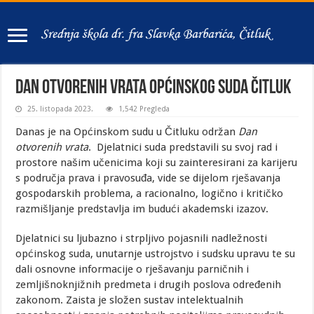
Dan otvorenih vrata Općinskog suda Čitluk
25. listopada 2023.
1,542 Pregleda
Danas je na Općinskom sudu u Čitluku održan
Dan
otvorenih vrata
. Djelatnici suda predstavili su svoj rad i
prostore našim učenicima koji su zainteresirani za karijeru
s područja prava i pravosuđa, vide se dijelom rješavanja
gospodarskih problema, a racionalno, logično i kritičko
razmišljanje predstavlja im budući akademski izazov.
Djelatnici su ljubazno i strpljivo pojasnili nadležnosti
općinskog suda, unutarnje ustrojstvo i sudsku upravu te su
dali osnovne informacije o rješavanju parničnih i
zemljišnoknjižnih predmeta i drugih poslova određenih
zakonom. Zaista je složen sustav intelektualnih