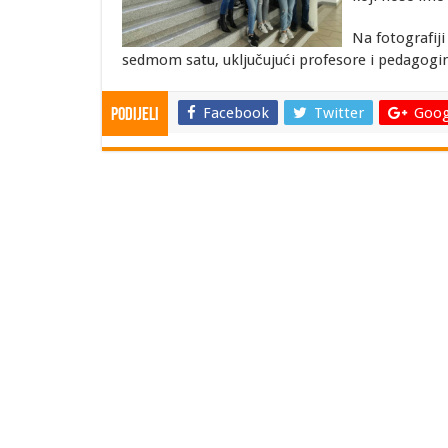
Na fotografij
sedmom satu, uključujući profesore i pedagogin
Facebook
Twitter
Goog
Podijeli