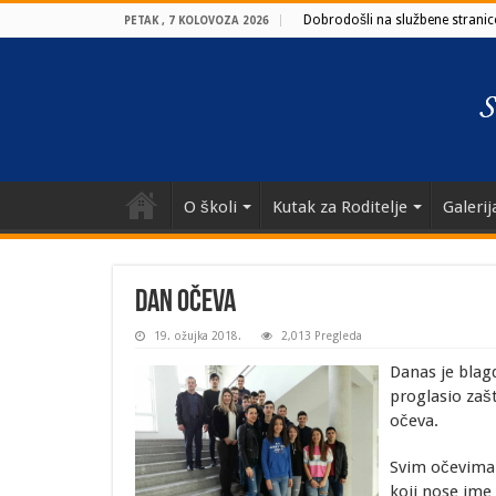
Dobrodošli na službene stranice
PETAK , 7 KOLOVOZA 2026
O školi
Kutak za Roditelje
Galerij
DAN OČEVA
19. ožujka 2018.
2,013 Pregleda
Danas je blag
proglasio zaš
očeva.
Svim očevima 
koji nose ime