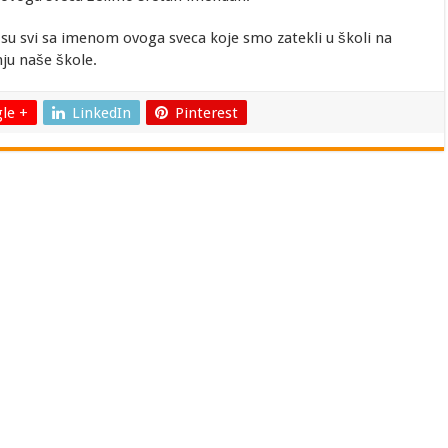
i su svi sa imenom ovoga sveca koje smo zatekli u školi na
ju naše škole.
le +
LinkedIn
Pinterest