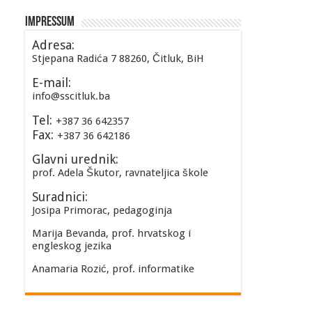
Impressum
Adresa:
Stjepana Radića 7 88260, Čitluk, BiH
E-mail:
info@sscitluk.ba
Tel:
+387 36 642357
Fax:
+387 36 642186
Glavni urednik:
prof. Adela Škutor, ravnateljica škole
Suradnici:
Josipa Primorac, pedagoginja
Marija Bevanda, prof. hrvatskog i
engleskog jezika
Anamaria Rozić, prof. informatike