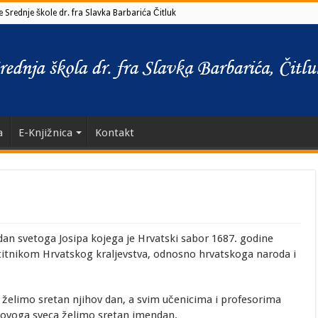
 Srednje škole dr. fra Slavka Barbarića Čitluk
a
E-Knjižnica
Kontakt
dan svetoga Josipa kojega je Hrvatski sabor 1687. godine
titnikom Hrvatskog kraljevstva, odnosno hrvatskoga naroda i
želimo sretan njihov dan, a svim učenicima i profesorima
 ovoga sveca želimo sretan imendan.