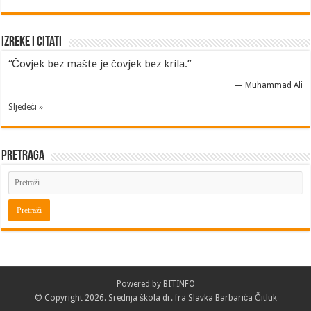
Izreke i Citati
“Čovjek bez mašte je čovjek bez krila.”
—
Muhammad Ali
Sljedeći »
Pretraga
Powered by
BITINFO
© Copyright 2026. Srednja škola dr. fra Slavka Barbarića Čitluk