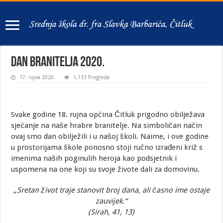
Dan branitelja 2020.
17. rujna 2020.
1,133 Pregleda
Svake godine 18. rujna općina Čitluk prigodno obilježava
sjećanje na naše hrabre branitelje. Na simboličan način
ovaj smo dan obilježili i u našoj školi. Naime, i ove godine
u prostorijama škole ponosno stoji ručno izrađeni križ s
imenima naših poginulih heroja kao podsjetnik i
uspomena na one koji su svoje živote dali za domovinu.
„Sretan život traje stanovit broj dana, ali časno ime ostaje
zauvijek.“
(Sirah, 41, 13)