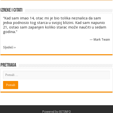
Izreke i Citati
“Kad sam imao 14, otac mi je bio tolika neznalica da sam
jedva podnosio tog starca u svojoj blizini. Kad sam napunio
21, ostao sam zapanjen koliko starac može naučiti u sedam
godina.”
—
Mark Twain
Sljedeći »
Pretraga
Powered by
BITINFO