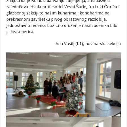
znajući da je Božić u darivanju i dijeljenju, a nadasve u
zajedništvu. Hvala profesorici Vesni Šarić, fra Luki Ćoriću i
glazbenoj sekciji te našim kuharima i konobarima na
prekrasnom završetku prvog obrazovnog razdoblja.
Jednostavno rečeno, božićno druženje naših učenika bilo
je čista petica.
Ana Vasilj (I.1), novinarska sekcija