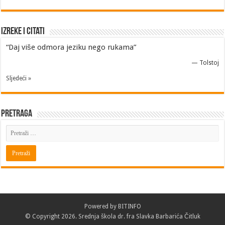
Izreke i Citati
“Daj više odmora jeziku nego rukama”
—
Tolstoj
Sljedeći »
Pretraga
Powered by
BITINFO
© Copyright 2026. Srednja škola dr. fra Slavka Barbarića Čitluk