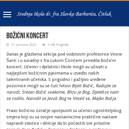
Božićni koncert
21. prosinca 2022.
1,540 Pregleda
Danas je glazbena sekcija pod vodstvom profesorice Vesne
Šarić i u suradnji s fra Lukom Ćorićem priredila Božićni
koncert. Učenici i djelatnici škole mogli su uživati u
najljepšim božićnim pjesmama u izvedbi naših
talentiranih učenika. S prigodno i pažljivo uređene
pozornice mogli su se čuti hitovi
Bijeli Božić, Radujte se
narodi, Sretan Božić svakome, Blizu je Bog, Djetešce nam
se rodilo, Narodil se Jezuš Bog
te
Veseli se, Majko Božja.
Pravo božićno ozračje upotpunili su učenici ugostiteljskog
smjera koji su sa svojim nastavnicima praktične nastave
napravili slastice i delicije da bi počastili sve prisutne