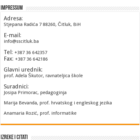
Impressum
Adresa:
Stjepana Radića 7 88260, Čitluk, BiH
E-mail:
info@sscitluk.ba
Tel:
+387 36 642357
Fax:
+387 36 642186
Glavni urednik:
prof. Adela Škutor, ravnateljica škole
Suradnici:
Josipa Primorac, pedagoginja
Marija Bevanda, prof. hrvatskog i engleskog jezika
Anamaria Rozić, prof. informatike
Izreke i Citati