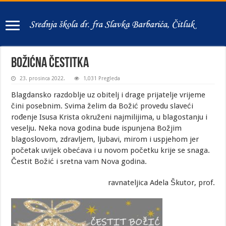
Božićna čestitka
23. prosinca 2022.
1,031 Pregleda
Blagdansko razdoblje uz obitelj i drage prijatelje vrijeme
čini posebnim. Svima želim da Božić provedu slaveći
rođenje Isusa Krista okruženi najmilijima, u blagostanju i
veselju. Neka nova godina bude ispunjena Božjim
blagoslovom, zdravljem, ljubavi, mirom i uspjehom jer
početak uvijek obećava i u novom početku krije se snaga.
Čestit Božić i sretna vam Nova godina.
ravnateljica Adela Škutor, prof.