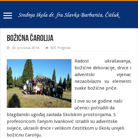
Božićna čarolija
20. prosinca 2014.
805 Pregleda
Radost ukrašavanja,
božićne dekoracije, drvce i
adventski vijenac
nezaobilazni su elementi
svake božićne priče.
I ove su se godine naši
učenici potrudili da
blagdanski ugođaj zavlada školskim prostorijama. S
profesoricom Tanjom Ivanković izradili su adventske
svijeće, ukrasili drvce i velikom čestitkom u školu unijeli
božićnu čaroliju.