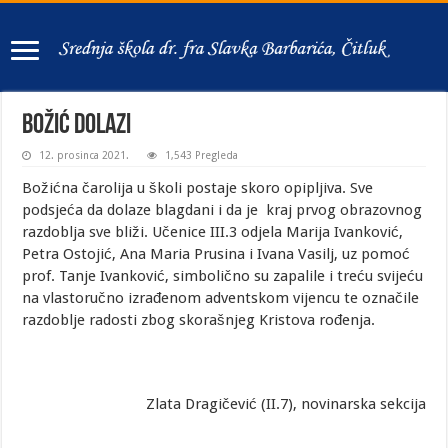
Božić dolazi
12. prosinca 2021.
1,543 Pregleda
Božićna čarolija u školi postaje skoro opipljiva. Sve
podsjeća da dolaze blagdani i da je kraj prvog obrazovnog
razdoblja sve bliži. Učenice III.3 odjela Marija Ivanković,
Petra Ostojić, Ana Maria Prusina i Ivana Vasilj, uz pomoć
prof. Tanje Ivanković, simbolično su zapalile i treću svijeću
na vlastoručno izrađenom adventskom vijencu te označile
razdoblje radosti zbog skorašnjeg Kristova rođenja.
Zlata Dragičević (II.7), novinarska sekcija