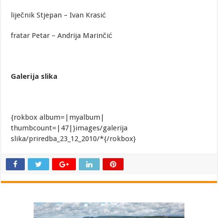
liječnik Stjepan – Ivan Krasić
fratar Petar – Andrija Marinčić
Galerija slika
{rokbox album=|myalbum|
thumbcount=|47|}images/galerija
slika/priredba_23_12_2010/*{/rokbox}