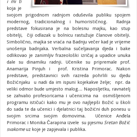
i mi ti
koja je
svojom prigodnom radnjom oduševila publiku spojem
modernog, tradicionalnog i humorističnog. Radnja
predstave fokusirana je na bolesnu majku, kao stup
obitelji, čiji odlazak u bolnicu rastužuje članove obitelji.
Simbolično, majka se vraća na Badnju večer kad je vrijeme
unošenja badnjaka. Verbalna sučeljavanja djeda i bake
odlikovao je zanimljiv frazeološki izričaj a upadice unuka
dale su dinamiku radnji. Učenike su pripremale prof.
Anamarija Pinjuh i prof. Kristina Primorac. Nakon
predstave, predstavnici svih razreda pohrlili su djedu
Božićnjaku u nadi da im ispuni kojekakve želje; npr. da
veliki odmor bude umjesto malog… Naposljetku, ravnatelj
se zahvalio profesoricama i učenicima na osmišljenom
programu ističući kako mu je ovo najljepši Božić u školi
do sada te da učenici i djelatnici taj božićni duh ponesu u
svojim srcima svojim domovima. Učenice Anđela
Primorac i Monika Čarapina izvele su pjesmu
Sretan Božić
svakome
uz koje je zapjevala i publika.