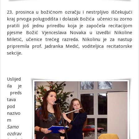
23. prosinca u božićnom ozračju i nestrpljivo iščekujući
kraj prvoga polugodišta i dolazak Božića učenici su zorno
pratili još jednu priredbu koja je započela recitacijom
pjesme Božić Vjenceslava Novaka u izvedbi Nikoline
Miletić, učenice trećeg razreda. Nikolinu je za nastup
pripremila prof. Jadranka Medić, voditeljica recitatorske
sekcije.
Uslijed
ila je
preds
tava
pod
nazivo
m
Samo
ozdrav