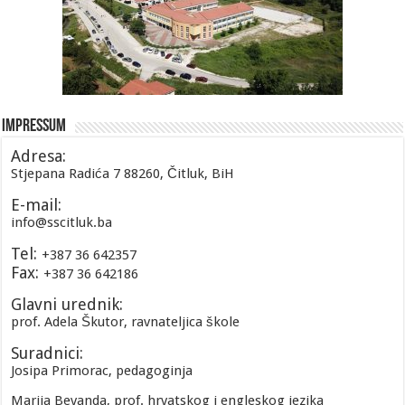
Impressum
Adresa:
Stjepana Radića 7 88260, Čitluk, BiH
E-mail:
info@sscitluk.ba
Tel:
+387 36 642357
Fax:
+387 36 642186
Glavni urednik:
prof. Adela Škutor, ravnateljica škole
Suradnici:
Josipa Primorac, pedagoginja
Marija Bevanda, prof. hrvatskog i engleskog jezika