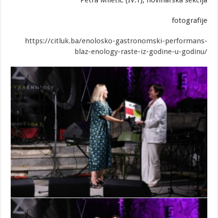
Petra Miletić (IV.1), novinarska sekcija
fotografije
https://citluk.ba/enolosko-gastronomski-performans-
blaz-enology-raste-iz-godine-u-godinu/