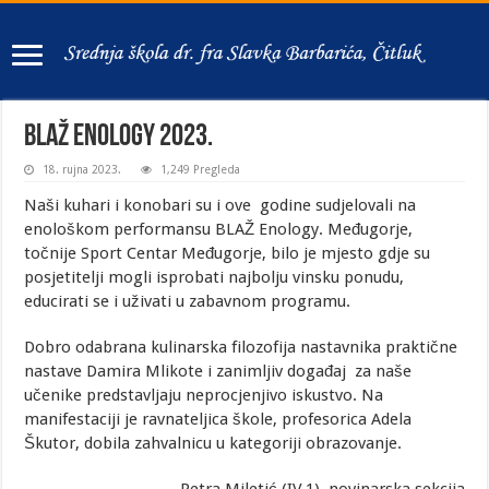
BLAŽ Enology 2023.
18. rujna 2023.
1,249 Pregleda
Naši kuhari i konobari su i ove godine sudjelovali na
enološkom performansu BLAŽ Enology. Međugorje,
točnije Sport Centar Međugorje, bilo je mjesto gdje su
posjetitelji mogli isprobati najbolju vinsku ponudu,
educirati se i uživati u zabavnom programu.
Dobro odabrana kulinarska filozofija nastavnika praktične
nastave Damira Mlikote i zanimljiv događaj za naše
učenike predstavljaju neprocjenjivo iskustvo. Na
manifestaciji je ravnateljica škole, profesorica Adela
Škutor, dobila zahvalnicu u kategoriji obrazovanje.