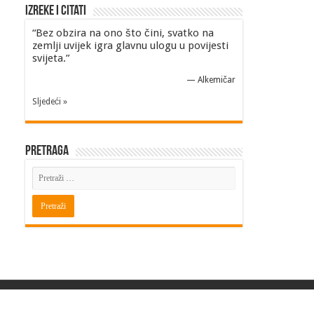
Izreke i Citati
“Bez obzira na ono što čini, svatko na
zemlji uvijek igra glavnu ulogu u povijesti
svijeta.”
—
Alkemičar
Sljedeći »
Pretraga
Powered by
BITINFO