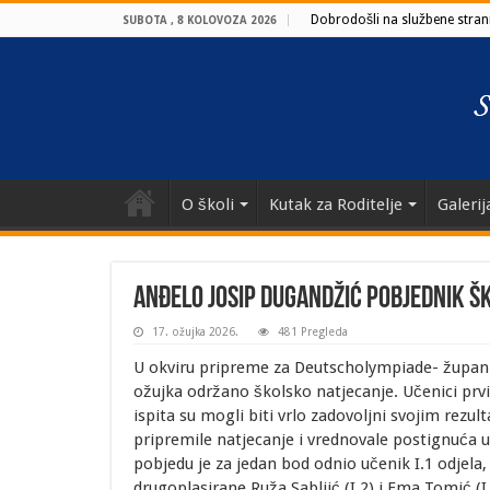
Dobrodošli na službene strani
SUBOTA , 8 KOLOVOZA 2026
O školi
Kutak za Roditelje
Galerij
Anđelo Josip Dugandžić pobjednik š
17. ožujka 2026.
481 Pregleda
U okviru pripreme za Deutscholympiade- županijs
ožujka održano školsko natjecanje. Učenici prvi
ispita su mogli biti vrlo zadovoljni svojim rezul
pripremile natjecanje i vrednovale postignuća uče
pobjedu je za jedan bod odnio učenik I.1 odjel
drugoplasirane Ruža Sabljić (I.2) i Ema Tomić (I.