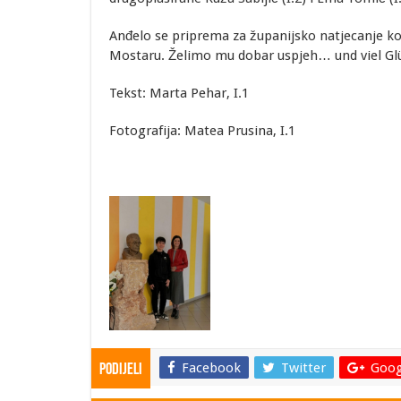
Anđelo se priprema za županijsko natjecanje koj
Mostaru. Želimo mu dobar uspjeh… und viel Gl
Tekst: Marta Pehar, I.1
Fotografija: Matea Prusina, I.1
Facebook
Twitter
Goog
Podijeli