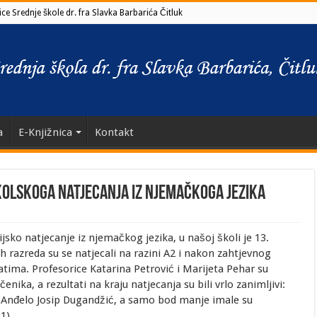
ce Srednje škole dr. fra Slavka Barbarića Čitluk
a
E-Knjižnica
Kontakt
kolskoga natjecanja iz njemačkoga jezika
ko natjecanje iz njemačkog jezika, u našoj školi je 13.
h razreda su se natjecali na razini A2 i nakon zahtjevnog
tatima. Profesorice Katarina Petrović i Marijeta Pehar su
nika, a rezultati na kraju natjecanja su bili vrlo zanimljivi:
a, Anđelo Josip Dugandžić, a samo bod manje imale su
1).