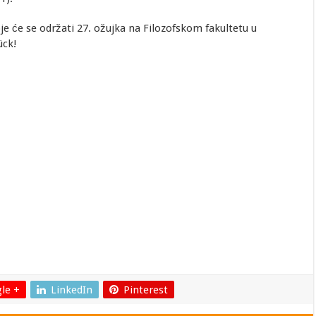
e će se održati 27. ožujka na Filozofskom fakultetu u
ück!
le +
LinkedIn
Pinterest