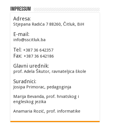
Impressum
Adresa:
Stjepana Radića 7 88260, Čitluk, BiH
E-mail:
info@sscitluk.ba
Tel:
+387 36 642357
Fax:
+387 36 642186
Glavni urednik:
prof. Adela Škutor, ravnateljica škole
Suradnici:
Josipa Primorac, pedagoginja
Marija Bevanda, prof. hrvatskog i
engleskog jezika
Anamaria Rozić, prof. informatike