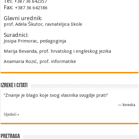
Tel:
+387 36 642357
Fax:
+387 36 642186
Glavni urednik:
prof. Adela Škutor, ravnateljica škole
Suradnici:
Josipa Primorac, pedagoginja
Marija Bevanda, prof. hrvatskog i engleskog jezika
Anamaria Rozić, prof. informatike
Izreke i Citati
“Znanje je blago koje svog vlasnika svugdje prati”
—
kineska
Sljedeći »
Pretraga