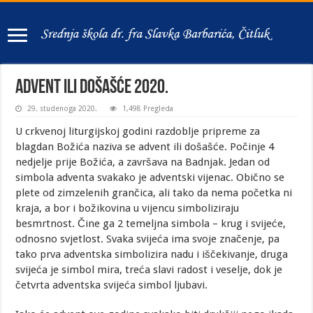
ADVENT ILI DOŠAŠĆE 2020.
29. studenoga 2020.
1,498 Pregleda
U crkvenoj liturgijskoj godini razdoblje pripreme za
blagdan Božića naziva se advent ili došašće. Počinje 4
nedjelje prije Božića, a završava na Badnjak. Jedan od
simbola adventa svakako je adventski vijenac. Obično se
plete od zimzelenih grančica, ali tako da nema početka ni
kraja, a bor i božikovina u vijencu simboliziraju
besmrtnost. Čine ga 2 temeljna simbola – krug i svijeće,
odnosno svjetlost. Svaka svijeća ima svoje značenje, pa
tako prva adventska simbolizira nadu i iščekivanje, druga
svijeća je simbol mira, treća slavi radost i veselje, dok je
četvrta adventska svijeća simbol ljubavi.