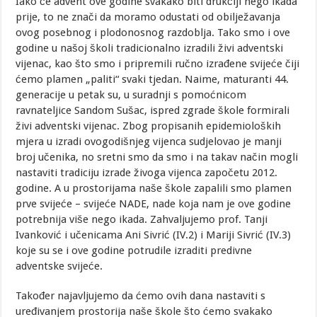
Iako će advent ove godine svakako biti drukčiji nego ikada
prije, to ne znači da moramo odustati od obilježavanja
ovog posebnog i plodonosnog razdoblja. Tako smo i ove
godine u našoj školi tradicionalno izradili živi adventski
vijenac, kao što smo i pripremili ručno izrađene svijeće čiji
ćemo plamen „paliti“ svaki tjedan. Naime, maturanti 44.
generacije u petak su, u suradnji s pomoćnicom
ravnateljice Sandom Sušac, ispred zgrade škole formirali
živi adventski vijenac. Zbog propisanih epidemioloških
mjera u izradi ovogodišnjeg vijenca sudjelovao je manji
broj učenika, no sretni smo da smo i na takav način mogli
nastaviti tradiciju izrade živoga vijenca započetu 2012.
godine. A u prostorijama naše škole zapalili smo plamen
prve svijeće – svijeće NADE, nade koja nam je ove godine
potrebnija više nego ikada. Zahvaljujemo prof. Tanji
Ivanković i učenicama Ani Sivrić (IV.2) i Mariji Sivrić (IV.3)
koje su se i ove godine potrudile izraditi predivne
adventske svijeće.
Također najavljujemo da ćemo ovih dana nastaviti s
uređivanjem prostorija naše škole što ćemo svakako