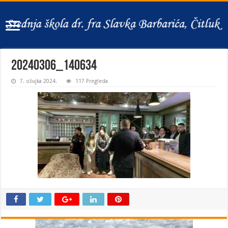
20240306_140634
7. ožujka 2024.
117 Pregleda