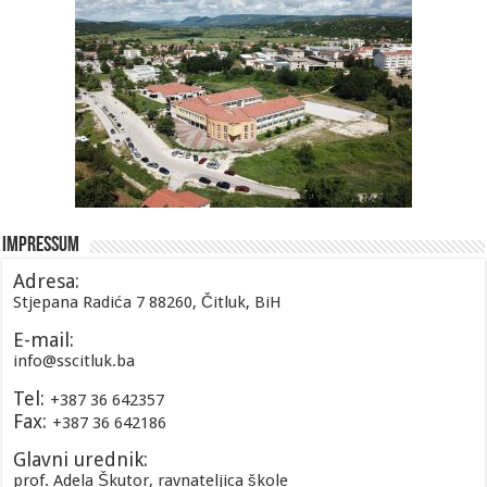
Impressum
Adresa:
Stjepana Radića 7 88260, Čitluk, BiH
E-mail:
info@sscitluk.ba
Tel:
+387 36 642357
Fax:
+387 36 642186
Glavni urednik:
prof. Adela Škutor, ravnateljica škole