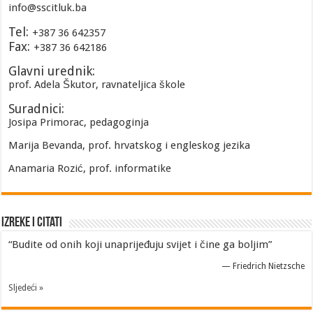
info@sscitluk.ba
Tel:
+387 36 642357
Fax:
+387 36 642186
Glavni urednik:
prof. Adela Škutor, ravnateljica škole
Suradnici:
Josipa Primorac, pedagoginja
Marija Bevanda, prof. hrvatskog i engleskog jezika
Anamaria Rozić, prof. informatike
Izreke i Citati
“Budite od onih koji unaprijeđuju svijet i čine ga boljim”
—
Friedrich Nietzsche
Sljedeći »