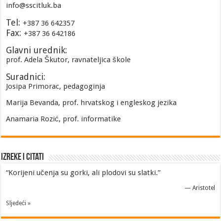
info@sscitluk.ba
Tel:
+387 36 642357
Fax:
+387 36 642186
Glavni urednik:
prof. Adela Škutor, ravnateljica škole
Suradnici:
Josipa Primorac, pedagoginja
Marija Bevanda, prof. hrvatskog i engleskog jezika
Anamaria Rozić, prof. informatike
Izreke i Citati
“Korijeni učenja su gorki, ali plodovi su slatki.”
—
Aristotel
Sljedeći »