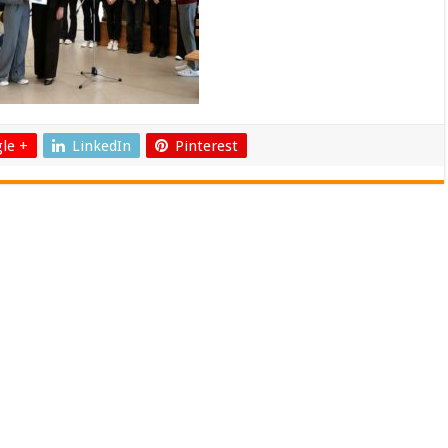
le +
LinkedIn
Pinterest