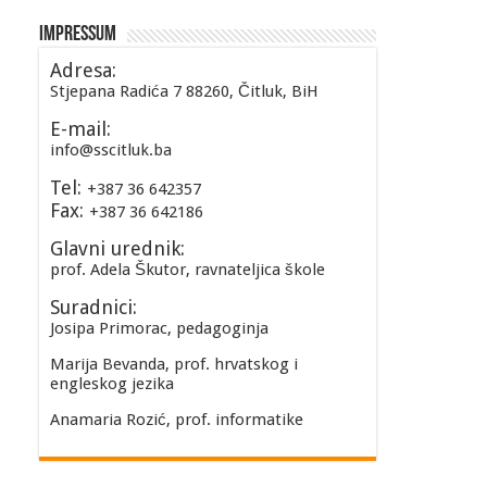
Impressum
Adresa:
Stjepana Radića 7 88260, Čitluk, BiH
E-mail:
info@sscitluk.ba
Tel:
+387 36 642357
Fax:
+387 36 642186
Glavni urednik:
prof. Adela Škutor, ravnateljica škole
Suradnici:
Josipa Primorac, pedagoginja
Marija Bevanda, prof. hrvatskog i
engleskog jezika
Anamaria Rozić, prof. informatike