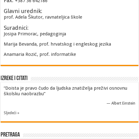
Fax:
+387 36 642186
Glavni urednik:
prof. Adela Škutor, ravnateljica škole
Suradnici:
Josipa Primorac, pedagoginja
Marija Bevanda, prof. hrvatskog i engleskog jezika
Anamaria Rozić, prof. informatike
Izreke i Citati
“Doista je pravo čudo da ljudska znatiželja preživi osnovnu
školsku naobrazbu”
—
Albert Einstein
Sljedeći »
Pretraga