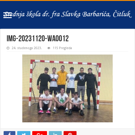
IMG-20231120-WA0012
24. studenoga 2023.
115 Pregleda