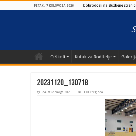
Dobrodošli na službene stranice
PETAK , 7 KOLOVOZA 2026
O školi
Kutak za Roditelje
Galerij
20231120_130718
24. studenoga 2023.
110 Pregleda