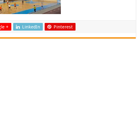
le +
LinkedIn
Pinterest