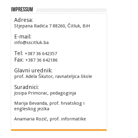
Impressum
Adresa:
Stjepana Radića 7 88260, Čitluk, BiH
E-mail:
info@sscitluk.ba
Tel:
+387 36 642357
Fax:
+387 36 642186
Glavni urednik:
prof. Adela Škutor, ravnateljica škole
Suradnici:
Josipa Primorac, pedagoginja
Marija Bevanda, prof. hrvatskog i
engleskog jezika
Anamaria Rozić, prof. informatike