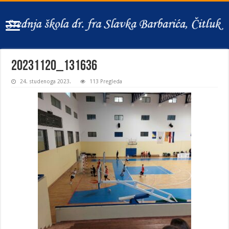
20231120_131636
24. studenoga 2023.
113 Pregleda