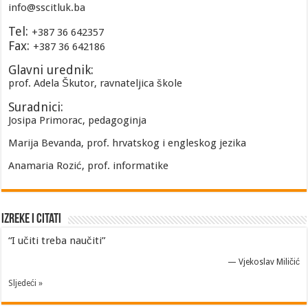
info@sscitluk.ba
Tel:
+387 36 642357
Fax:
+387 36 642186
Glavni urednik:
prof. Adela Škutor, ravnateljica škole
Suradnici:
Josipa Primorac, pedagoginja
Marija Bevanda, prof. hrvatskog i engleskog jezika
Anamaria Rozić, prof. informatike
Izreke i Citati
“I učiti treba naučiti”
—
Vjekoslav Miličić
Sljedeći »