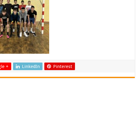
le +
LinkedIn
Pinterest