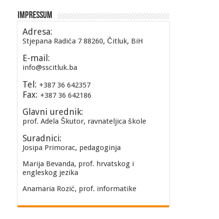
Impressum
Adresa:
Stjepana Radića 7 88260, Čitluk, BiH
E-mail:
info@sscitluk.ba
Tel:
+387 36 642357
Fax:
+387 36 642186
Glavni urednik:
prof. Adela Škutor, ravnateljica škole
Suradnici:
Josipa Primorac, pedagoginja
Marija Bevanda, prof. hrvatskog i
engleskog jezika
Anamaria Rozić, prof. informatike