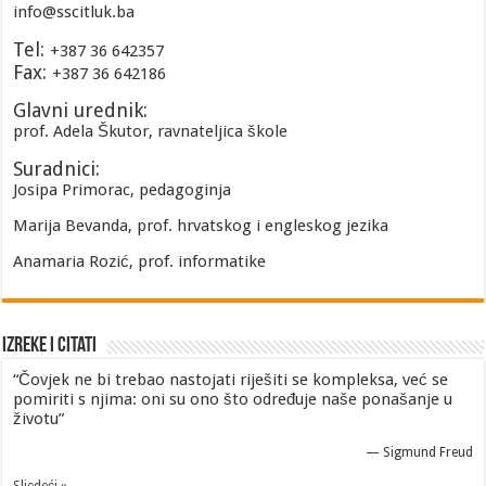
info@sscitluk.ba
Tel:
+387 36 642357
Fax:
+387 36 642186
Glavni urednik:
prof. Adela Škutor, ravnateljica škole
Suradnici:
Josipa Primorac, pedagoginja
Marija Bevanda, prof. hrvatskog i engleskog jezika
Anamaria Rozić, prof. informatike
Izreke i Citati
“Čovjek ne bi trebao nastojati riješiti se kompleksa, već se
pomiriti s njima: oni su ono što određuje naše ponašanje u
životu”
—
Sigmund Freud