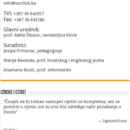
info@sscitluk.ba
Tel:
+387 36 642357
Fax:
+387 36 642186
Glavni urednik:
prof. Adela Škutor, ravnateljica škole
Suradnici:
Josipa Primorac, pedagoginja
Marija Bevanda, prof. hrvatskog i engleskog jezika
Anamaria Rozić, prof. informatike
Izreke i Citati
“Čovjek ne bi trebao nastojati riješiti se kompleksa, već se
pomiriti s njima: oni su ono što određuje naše ponašanje u
životu”
—
Sigmund Freud