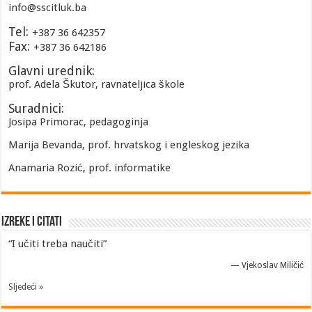
info@sscitluk.ba
Tel:
+387 36 642357
Fax:
+387 36 642186
Glavni urednik:
prof. Adela Škutor, ravnateljica škole
Suradnici:
Josipa Primorac, pedagoginja
Marija Bevanda, prof. hrvatskog i engleskog jezika
Anamaria Rozić, prof. informatike
Izreke i Citati
“I učiti treba naučiti”
—
Vjekoslav Miličić
Sljedeći »