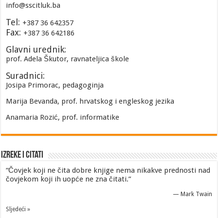
info@sscitluk.ba
Tel:
+387 36 642357
Fax:
+387 36 642186
Glavni urednik:
prof. Adela Škutor, ravnateljica škole
Suradnici:
Josipa Primorac, pedagoginja
Marija Bevanda, prof. hrvatskog i engleskog jezika
Anamaria Rozić, prof. informatike
Izreke i Citati
“Čovjek koji ne čita dobre knjige nema nikakve prednosti nad
čovjekom koji ih uopće ne zna čitati.”
—
Mark Twain
Sljedeći »