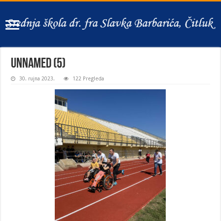
unnamed (5)
30. rujna 2023.
122 Pregleda