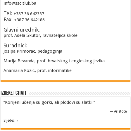
info@sscitluk.ba
Tel:
+387 36 642357
Fax:
+387 36 642186
Glavni urednik:
prof. Adela Škutor, ravnateljica škole
Suradnici:
Josipa Primorac, pedagoginja
Marija Bevanda, prof. hrvatskog i engleskog jezika
Anamaria Rozić, prof. informatike
Izreke i Citati
“Korijeni učenja su gorki, ali plodovi su slatki.”
—
Aristotel
Sljedeći »