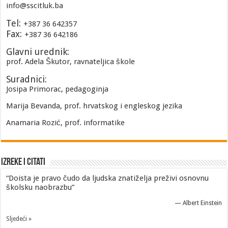
info@sscitluk.ba
Tel:
+387 36 642357
Fax:
+387 36 642186
Glavni urednik:
prof. Adela Škutor, ravnateljica škole
Suradnici:
Josipa Primorac, pedagoginja
Marija Bevanda, prof. hrvatskog i engleskog jezika
Anamaria Rozić, prof. informatike
Izreke i Citati
“Doista je pravo čudo da ljudska znatiželja preživi osnovnu
školsku naobrazbu”
—
Albert Einstein
Sljedeći »