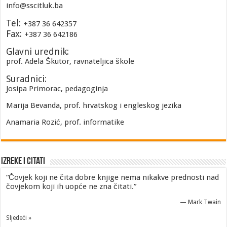
info@sscitluk.ba
Tel:
+387 36 642357
Fax:
+387 36 642186
Glavni urednik:
prof. Adela Škutor, ravnateljica škole
Suradnici:
Josipa Primorac, pedagoginja
Marija Bevanda, prof. hrvatskog i engleskog jezika
Anamaria Rozić, prof. informatike
Izreke i Citati
“Čovjek koji ne čita dobre knjige nema nikakve prednosti nad
čovjekom koji ih uopće ne zna čitati.”
—
Mark Twain
Sljedeći »