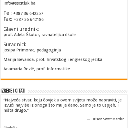
info@sscitluk.ba
Tel:
+387 36 642357
Fax:
+387 36 642186
Glavni urednik:
prof. Adela Škutor, ravnateljica škole
Suradnici:
Josipa Primorac, pedagoginja
Marija Bevanda, prof. hrvatskog i engleskog jezika
Anamaria Rozić, prof. informatike
Izreke i Citati
“Najveća stvar, koju čovjek u ovom svijetu može napraviti, je
izvući najviše iz onoga što mu je dano. Samo je to uspjeh, i
ništa drugo.”
—
Orison Swett Marden