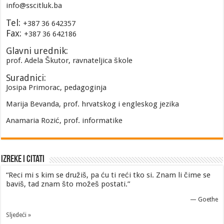
info@sscitluk.ba
Tel:
+387 36 642357
Fax:
+387 36 642186
Glavni urednik:
prof. Adela Škutor, ravnateljica škole
Suradnici:
Josipa Primorac, pedagoginja
Marija Bevanda, prof. hrvatskog i engleskog jezika
Anamaria Rozić, prof. informatike
Izreke i Citati
“Reci mi s kim se družiš, pa ću ti reći tko si. Znam li čime se
baviš, tad znam što možeš postati.”
—
Goethe
Sljedeći »